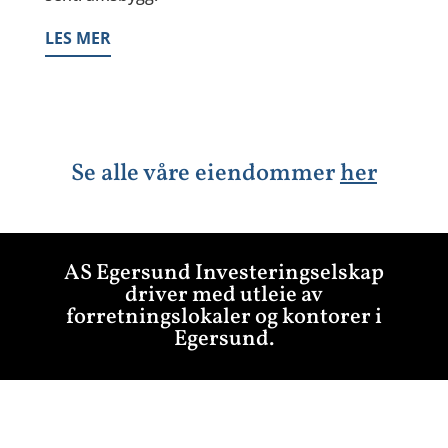
LES MER
Se alle våre eiendommer
her
AS Egersund Investeringselskap
driver med utleie av
forretningslokaler og kontorer i
Egersund.