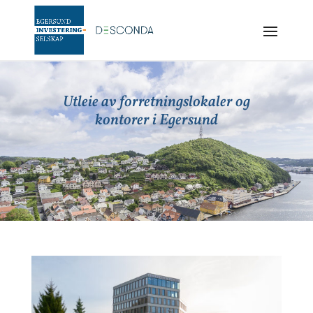
Utleie av forretningslokaler og
kontorer i Egersund