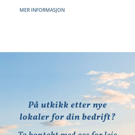
MER INFORMASJON
På utkikk etter nye
lokaler for din bedrift?